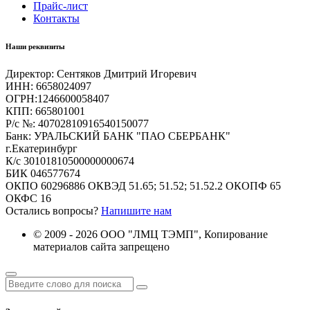
Прайс-лист
Контакты
Наши реквизиты
Директор: Сентяков Дмитрий Игоревич
ИНН: 6658024097
ОГРН:1246600058407
КПП: 665801001
Р/с №: 40702810916540150077
Банк: УРАЛЬСКИЙ БАНК "ПАО СБЕРБАНК"
г.Екатеринбург
К/с 30101810500000000674
БИК 046577674
ОКПО 60296886 ОКВЭД 51.65; 51.52; 51.52.2 ОКОПФ 65
ОКФС 16
Остались вопросы?
Напишите нам
© 2009 - 2026 ООО "ЛМЦ ТЭМП",
Копирование
материалов сайта запрещено