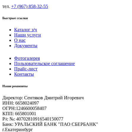
тел.
+7 (967) 858-32-55
Быстрые ссылки
Каталог з/ч
Наши услуги
О нас
Документы
Фотогалерея
Пользовательское соглашение
Прайс-лист
Контакты
Наши реквизиты
Директор: Сентяков Дмитрий Игоревич
ИНН: 6658024097
ОГРН:1246600058407
КПП: 665801001
Р/с №: 40702810916540150077
Банк: УРАЛЬСКИЙ БАНК "ПАО СБЕРБАНК"
г.Екатеринбург